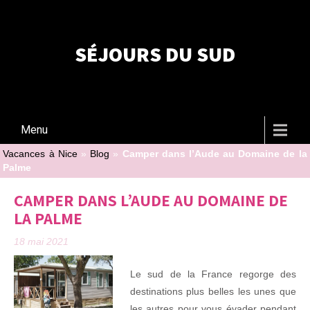
SÉJOURS DU SUD
Menu
Vacances à Nice
»
Blog
»
Camper dans l’Aude au Domaine de la
Palme
CAMPER DANS L’AUDE AU DOMAINE DE
LA PALME
18 mai 2021
Le sud de la France regorge des
destinations plus belles les unes que
les autres pour vous évader pendant