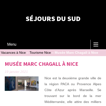
SÉJOURS DU SUD
Menu
Vacances à Nice
»
Tourisme Nice
»
Musée Marc Chagall à Nice
MUSÉE MARC CHAGALL À NICE
19 janvier 2021
Nice est la deuxième grande ville de
la région PACA ou Provence Alpes
Côte d’Azur après Marseille. Se
trouvant sur le bord de la mer
Méditerranée, elle attire des milliers